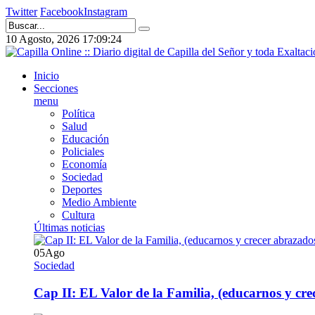
Twitter
Facebook
Instagram
10 Agosto, 2026
17:09:25
Inicio
Secciones
menu
Política
Salud
Educación
Policiales
Economía
Sociedad
Deportes
Medio Ambiente
Cultura
Últimas noticias
05
Ago
Sociedad
Cap II: EL Valor de la Familia, (educarnos y crec