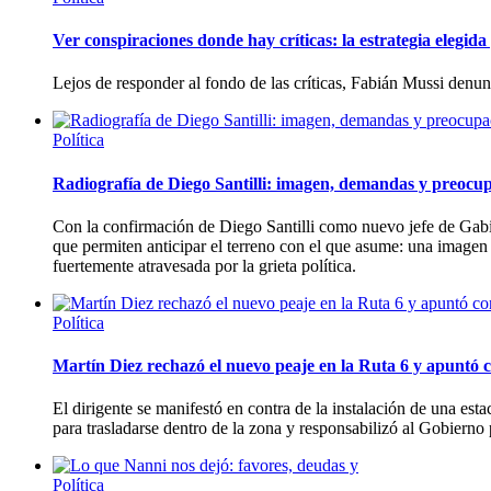
Ver conspiraciones donde hay críticas: la estrategia elegid
Lejos de responder al fondo de las críticas, Fabián Mussi denun
Política
Radiografía de Diego Santilli: imagen, demandas y preocup
Con la confirmación de Diego Santilli como nuevo jefe de Gabi
que permiten anticipar el terreno con el que asume: una imagen
fuertemente atravesada por la grieta política.
Política
Martín Diez rechazó el nuevo peaje en la Ruta 6 y apuntó c
El dirigente se manifestó en contra de la instalación de una es
para trasladarse dentro de la zona y responsabilizó al Gobierno p
Política