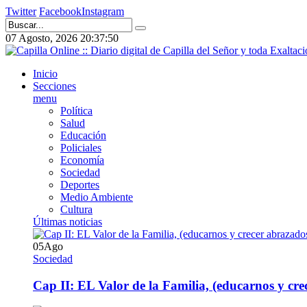
Twitter
Facebook
Instagram
07 Agosto, 2026
20:37:50
Inicio
Secciones
menu
Política
Salud
Educación
Policiales
Economía
Sociedad
Deportes
Medio Ambiente
Cultura
Últimas noticias
05
Ago
Sociedad
Cap II: EL Valor de la Familia, (educarnos y crec