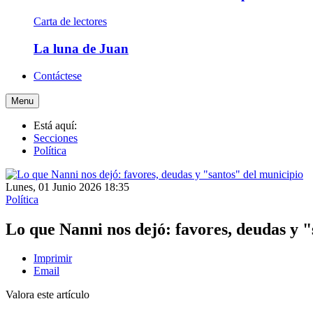
Carta de lectores
La luna de Juan
Contáctese
Menu
Está aquí:
Secciones
Política
Lunes, 01 Junio 2026 18:35
Política
Lo que Nanni nos dejó: favores, deudas y "
Imprimir
Email
Valora este artículo