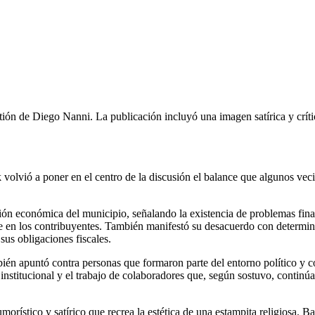
stión de Diego Nanni. La publicación incluyó una imagen satírica y críti
volvió a poner en el centro de la discusión el balance que algunos ve
ción económica del municipio, señalando la existencia de problemas fin
te en los contribuyentes. También manifestó su desacuerdo con determin
us obligaciones fiscales.
bién apuntó contra personas que formaron parte del entorno político y c
n institucional y el trabajo de colaboradores que, según sostuvo, conti
rístico y satírico que recrea la estética de una estampita religiosa. B