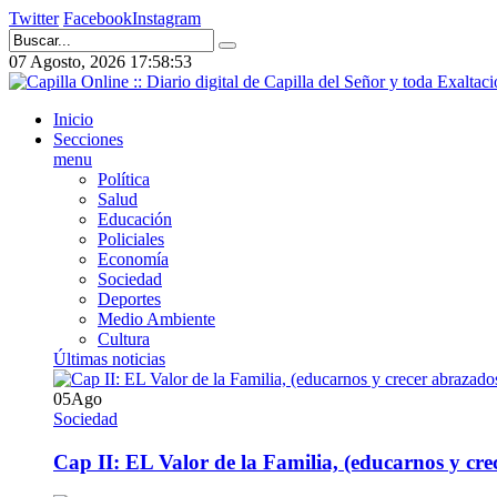
Twitter
Facebook
Instagram
07 Agosto, 2026
17:58:54
Inicio
Secciones
menu
Política
Salud
Educación
Policiales
Economía
Sociedad
Deportes
Medio Ambiente
Cultura
Últimas noticias
05
Ago
Sociedad
Cap II: EL Valor de la Familia, (educarnos y crec