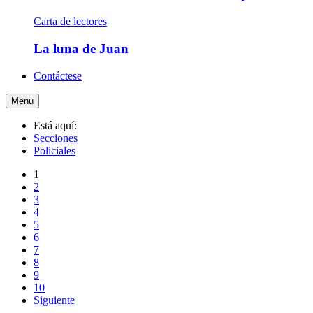
Carta de lectores
La luna de Juan
Contáctese
Menu
Está aquí:
Secciones
Policiales
1
2
3
4
5
6
7
8
9
10
Siguiente