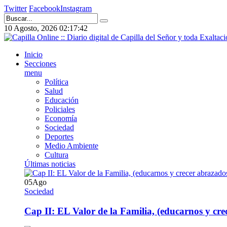
Twitter
Facebook
Instagram
10 Agosto, 2026
02:17:43
Inicio
Secciones
menu
Política
Salud
Educación
Policiales
Economía
Sociedad
Deportes
Medio Ambiente
Cultura
Últimas noticias
05
Ago
Sociedad
Cap II: EL Valor de la Familia, (educarnos y crec