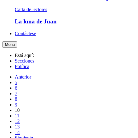
Carta de lectores
La luna de Juan
Contáctese
Menu
Está aquí:
Secciones
Política
Anterior
5
6
7
8
9
10
11
12
13
14
Siguiente