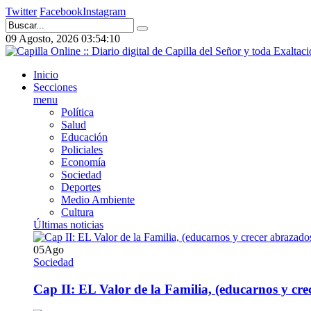
Twitter
Facebook
Instagram
09 Agosto, 2026
03:54:11
Inicio
Secciones
menu
Política
Salud
Educación
Policiales
Economía
Sociedad
Deportes
Medio Ambiente
Cultura
Últimas noticias
05
Ago
Sociedad
Cap II: EL Valor de la Familia, (educarnos y crec