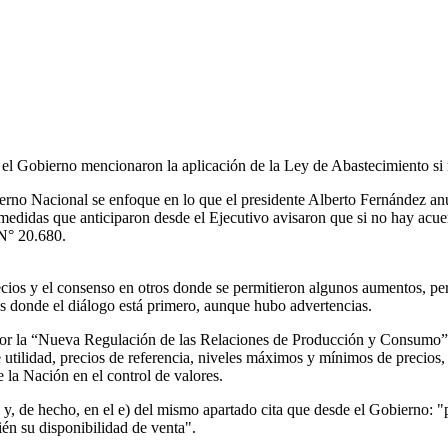
de el Gobierno mencionaron la aplicación de la Ley de Abastecimiento si
erno Nacional se enfoque en lo que el presidente Alberto Fernández an
s medidas que anticiparon desde el Ejecutivo avisaron que si no hay acu
 N° 20.680.
ecios y el consenso en otros donde se permitieron algunos aumentos, pe
s donde el diálogo está primero, aunque hubo advertencias.
 la “Nueva Regulación de las Relaciones de Producción y Consumo” y ya
utilidad, precios de referencia, niveles máximos y mínimos de precios, 
e la Nación en el control de valores.
) y, de hecho, en el e) del mismo apartado cita que desde el Gobierno: "
ién su disponibilidad de venta".