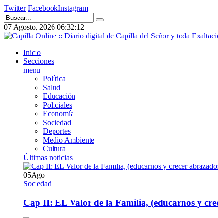
Twitter
Facebook
Instagram
07 Agosto, 2026
06:32:13
Inicio
Secciones
menu
Política
Salud
Educación
Policiales
Economía
Sociedad
Deportes
Medio Ambiente
Cultura
Últimas noticias
05
Ago
Sociedad
Cap II: EL Valor de la Familia, (educarnos y crec