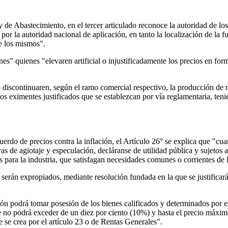
ey de Abastecimiento, en el tercer articulado reconoce la autoridad de l
 por la autoridad nacional de aplicación, en tanto la localización de la 
de los mismos".
ones" quienes "elevaren artificial o injustificadamente los precios en f
 discontinuaren, según el ramo comercial respectivo, la producción de m
os eximentes justificados que se establezcan por vía reglamentaria, ten
uerdo de precios contra la inflación, el Artículo 26° se explica que "
s de agiotaje y especulación, decláranse de utilidad pública y sujetos a
s para la industria, que satisfagan necesidades comunes o corrientes de 
erán expropiados, mediante resolución fundada en la que se justificará 
ión podrá tomar posesión de los bienes calificados y determinados por 
 no podrá exceder de un diez por ciento (10%) y hasta el precio máximo
se crea por el artículo 23 o de Rentas Generales".