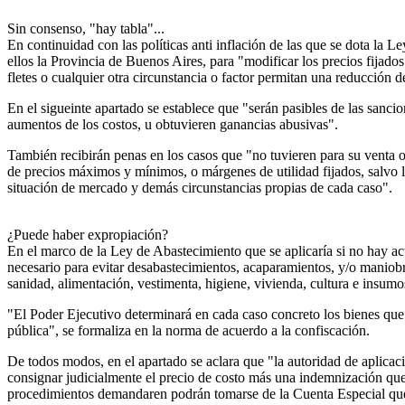
Sin consenso, "hay tabla"...
En continuidad con las políticas anti inflación de las que se dota la L
ellos la Provincia de Buenos Aires, para "modificar los precios fijados
fletes o cualquier otra circunstancia o factor permitan una reducción 
En el sigueinte apartado se establece que "serán pasibles de las sanci
aumentos de los costos, u obtuvieren ganancias abusivas".
También recibirán penas en los casos que "no tuvieren para su venta o
de precios máximos y mínimos, o márgenes de utilidad fijados, salvo l
situación de mercado y demás circunstancias propias de cada caso".
¿Puede haber expropiación?
En el marco de la Ley de Abastecimiento que se aplicaría si no hay ac
necesario para evitar desabastecimientos, acaparamientos, y/o maniobra
sanidad, alimentación, vestimenta, higiene, vivienda, cultura e insumo
"El Poder Ejecutivo determinará en cada caso concreto los bienes que s
pública", se formaliza en la norma de acuerdo a la confiscación.
De todos modos, en el apartado se aclara que "la autoridad de aplicac
consignar judicialmente el precio de costo más una indemnización que
procedimientos demandaren podrán tomarse de la Cuenta Especial que 