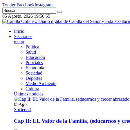
Twitter
Facebook
Instagram
05 Agosto, 2026
19:50:56
Inicio
Secciones
menu
Política
Salud
Educación
Policiales
Economía
Sociedad
Deportes
Medio Ambiente
Cultura
Últimas noticias
05
Ago
Sociedad
Cap II: EL Valor de la Familia, (educarnos y crec