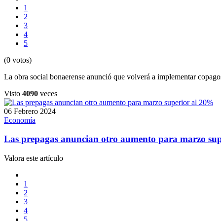
1
2
3
4
5
(0 votos)
La obra social bonaerense anunció que volverá a implementar copagos
Visto
4090
veces
06 Febrero 2024
Economía
Las prepagas anuncian otro aumento para marzo sup
Valora este artículo
1
2
3
4
5