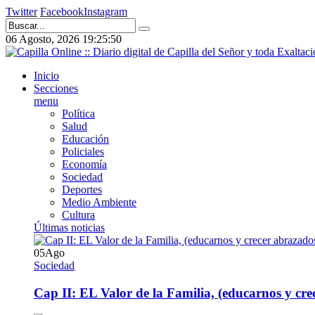
Twitter
Facebook
Instagram
06 Agosto, 2026
19:25:50
Inicio
Secciones
menu
Política
Salud
Educación
Policiales
Economía
Sociedad
Deportes
Medio Ambiente
Cultura
Últimas noticias
05
Ago
Sociedad
Cap II: EL Valor de la Familia, (educarnos y crec