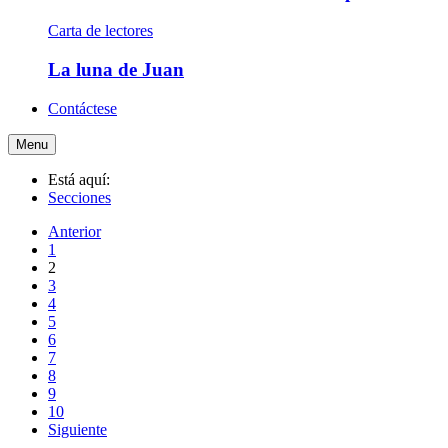
Carta de lectores
La luna de Juan
Contáctese
Menu
Está aquí:
Secciones
Anterior
1
2
3
4
5
6
7
8
9
10
Siguiente